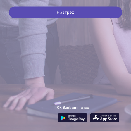
Нэвтрэх
CK Bank апп татах: