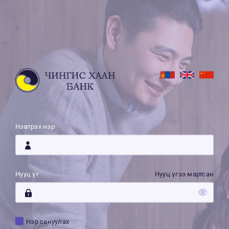
Нэвтрэх нэр
Нууц үг
Нууц үгээ мартсан
Нэр сануулах